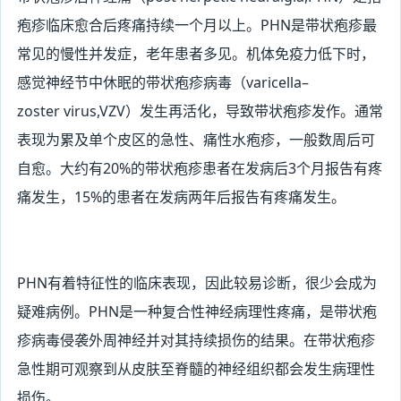
疱疹临床愈合后疼痛持续一个月以上。PHN是带状疱疹最
常见的慢性并发症，老年患者多见。机体免疫力低下时，
感觉神经节中休眠的带状疱疹病毒（varicella–
zoster
virus,VZV
）发生再活化，导致带状疱疹发作。通常
表现为累及单个皮区的急性、痛性水疱疹，一般数周后可
自愈。大约有20%的带状疱疹患者在发病后3个月报告有疼
痛发生，15%的患者在发病两年后报告有疼痛发生。
PHN
有着特征性的临床表现，因此较易诊断，很少会成为
疑难病例。PHN是一种复合性神经病理性疼痛，是带状疱
疹病毒侵袭外周神经并对其持续损伤的结果。在带状疱疹
急性期可观察到从皮肤至脊髓的神经组织都会发生病理性
损伤。