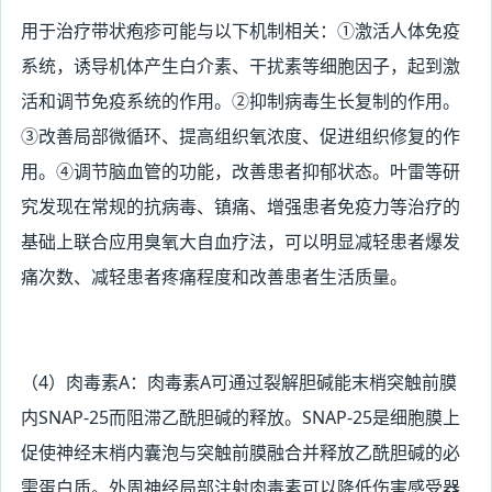
用于治疗带状疱疹可能与以下机制相关：①激活人体免疫
系统，诱导机体产生白介素、干扰素等细胞因子，起到激
活和调节免疫系统的作用。②抑制病毒生长复制的作用。
③改善局部微循环、提高组织氧浓度、促进组织修复的作
用。④调节脑血管的功能，改善患者抑郁状态。叶雷等研
究发现在常规的抗病毒、镇痛、增强患者免疫力等治疗的
基础上联合应用臭氧大自血疗法，可以明显减轻患者爆发
痛次数、减轻患者疼痛程度和改善患者生活质量。
（4
）肉毒素A：肉毒素A可通过裂解胆碱能末梢突触前膜
内SNAP-25而阻滞乙酰胆碱的释放。SNAP-25是细胞膜上
促使神经末梢内囊泡与突触前膜融合并释放乙酰胆碱的必
需蛋白质。外周神经局部注射肉毒素可以降低伤害感受器