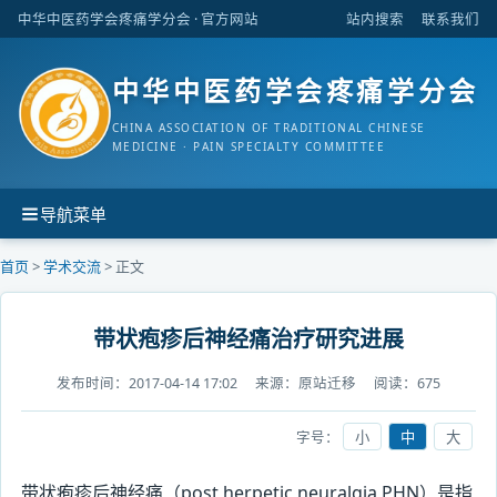
中华中医药学会疼痛学分会
· 官方网站
站内搜索
联系我们
中华中医药学会疼痛学分会
CHINA ASSOCIATION OF TRADITIONAL CHINESE
MEDICINE · PAIN SPECIALTY COMMITTEE
导航菜单
首页
>
学术交流
> 正文
带状疱疹后神经痛治疗研究进展
发布时间：
2017-04-14 17:02
来源：
原站迁移
阅读：
675
字号：
小
中
大
带状疱疹后神经痛（post herpetic
neuralgia,PHN
）是指