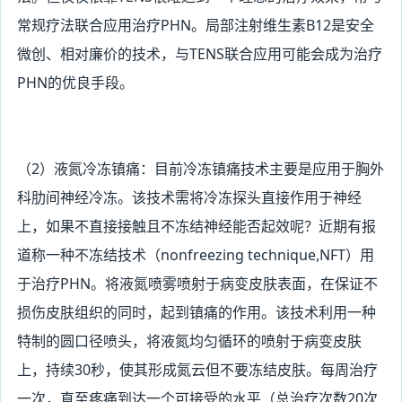
常规疗法联合应用治疗PHN。局部注射维生素B12是安全
微创、相对廉价的技术，与TENS联合应用可能会成为治疗
PHN的优良手段。
（2
）液氮冷冻镇痛：目前冷冻镇痛技术主要是应用于胸外
科肋间神经冷冻。该技术需将冷冻探头直接作用于神经
上，如果不直接接触且不冻结神经能否起效呢？近期有报
道称一种不冻结技术（nonfreezing
technique,NFT
）用
于治疗PHN。将液氮喷雾喷射于病变皮肤表面，在保证不
损伤皮肤组织的同时，起到镇痛的作用。该技术利用一种
特制的圆口径喷头，将液氮均匀循环的喷射于病变皮肤
上，持续30秒，使其形成氮云但不要冻结皮肤。每周治疗
一次，直至疼痛到达一个可接受的水平（总治疗次数20次