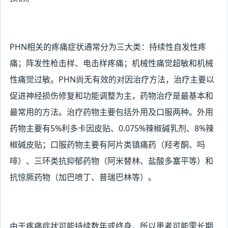
PHN
相关的疼痛症状通常分为三大类：持续性自发性疼
痛；阵发性枪击样、电击样疼痛；机械性痛觉超敏和机械
性痛觉过敏。PHN尚无有效的对因治疗方法，治疗主要以
促进神经损伤修复和功能调整为主，药物治疗是最基本和
最常用的方法。治疗药物主要包括外用及口服两种。外用
药物主要有5%利多卡因皮贴、0.075%辣椒碱乳剂、8%辣
椒碱皮贴；口服药物主要有阿片类镇痛药（羟考酮、吗
啡）、三环类抗抑郁药物（阿米替林、盐酸多塞平等）和
抗惊厥药物（加巴喷丁、普瑞巴林等）。
由于疼痛症状可能持续数年或终身，所以患者可能需长期