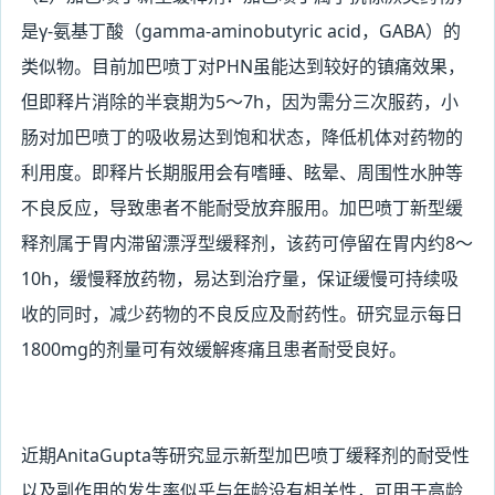
是γ-氨基丁酸（gamma-aminobutyric
acid
，GABA）的
类似物。目前加巴喷丁对PHN虽能达到较好的镇痛效果，
但即释片消除的半衰期为5～7h，因为需分三次服药，小
肠对加巴喷丁的吸收易达到饱和状态，降低机体对药物的
利用度。即释片长期服用会有嗜睡、眩晕、周围性水肿等
不良反应，导致患者不能耐受放弃服用。加巴喷丁新型缓
释剂属于胃内滞留漂浮型缓释剂，该药可停留在胃内约8～
10h，缓慢释放药物，易达到治疗量，保证缓慢可持续吸
收的同时，减少药物的不良反应及耐药性。研究显示每日
1800mg的剂量可有效缓解疼痛且患者耐受良好。
近期AnitaGupta
等研究显示新型加巴喷丁缓释剂的耐受性
以及副作用的发生率似乎与年龄没有相关性，可用于高龄