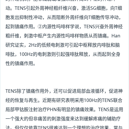
动。TENS引起外周神经粗纤维兴奋，激活SG细胞，向T细
胞发出抑制性冲动，从而阻断外周纤维向T细胞传导冲动，
起到镇痛作用。②内源性吗啡样学说，TENS兴奋外周神经
粗纤维，刺激中枢产生内源性吗啡样物质从而镇痛。Han
研究证实，2Hz的低频电刺激可引起中枢释放内啡肽和脑
啡肽，100Hz的电刺激则引起强啡肽释放，从而起到全身
性的镇痛作用。
TENS
除了镇痛作用外，还可以促进局部血液循环，促进神
经的恢复与再生。近期有研究表明采用100Hz的TENS联合
局部甲钴胺注射治疗PHN有明显的镇痛效果。TENS是运用
一个强大的但非痛苦的刺激强度来达到缓解疼痛的辅助疗
法。但仅仅依靠TENS很难达到一个理想的治疗效果，常与