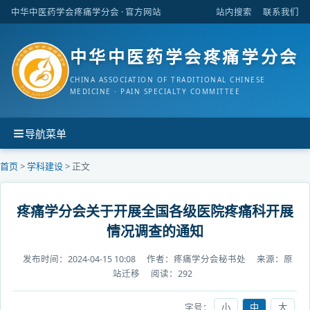
中华中医药学会疼痛学分会
· 官方网站
站内搜索
联系我们
中华中医药学会疼痛学分会
CHINA ASSOCIATION OF TRADITIONAL CHINESE
MEDICINE · PAIN SPECIALTY COMMITTEE
导航菜单
首页
>
学科建设
> 正文
疼痛学分会关于开展全国各级医院疼痛科开展
情况调查的通知
发布时间：
2024-04-15 10:08
作者：
疼痛学分会秘书处
来源：
原
站迁移
阅读：
292
字号：
小
中
大