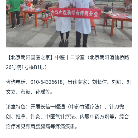
【北京朝阳国医之家】中医十二诊室（北京朝阳酒仙桥路
26号院1号楼B1层）
咨询电话：010-64326618；出诊专家：刘长信、刘红、刘
文立、蔡巍、孙瑶等。
诊室特色：开展长信一罐通（中药竹罐疗法）、针刀微
创、推拿、针灸、中医气针疗法、内服中药方剂等，综合
治疗常见颈肩腰腿痛等疼痛疾患。