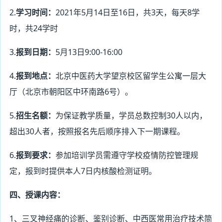
2.
学习时间：
2021
年
5
月
14
日至
16
日，共
3
天，每天
8
学
时，共
24
学时
3.
报到日期：
5
月
13
日
9:00-16:00
4.
报到地点：
北京中医药大学望京校区留学生公寓一层大
厅（北京市朝阳区中环南路
6
号）。
5.
招生名额：
为保证教学质量，学员总数控制
30
人以内，
超出
30
人者，按照报名先后顺序排入下一期课程。
6.
报到要求：
参加培训学员需遵守学校疫情防控管理规
定，报到时提供本人
7
日内核酸检测证明。
四、授课内容：
1
、三叉神经痛的诊断、鉴别诊断、中西医常用治疗技术简