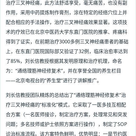
治疗三叉神经痛，此方法舒适享受，毫无痛苦，也没有副
作用，采用中药提炼制作膏剂，涂在特定的经络穴位上并
配合相应的手法操作，治疗三叉神经痛效果显著。这项技
术的疗效已在北京中医药大学东直门医院的推拿、疼痛科
得到了证实，在前期治疗
3000
多例三叉神经痛患者的基础
上，在东直门医院国际部又验证了
32
例，临床治愈率达到
了
85%
，刘长信教授根据其发明原理和治疗机理，命名
为：“通络理筋神经修复术”，并在享誉全国的养生栏目
——北京电视台的“养生堂”进行了讲解推广。
刘长信教授团队精炼的总结出了“通络理筋神经修复术”治
疗三叉神经痛的“标准化”模式，它采取了一医多技互相配
合方案（一名医师接诊，制定治疗方案，处理常见和突发
问题；多名技师或护士依照方案进行操作），制定了
SOP
诊治标准流程。该方案特色鲜明，优势明显：一是节约医