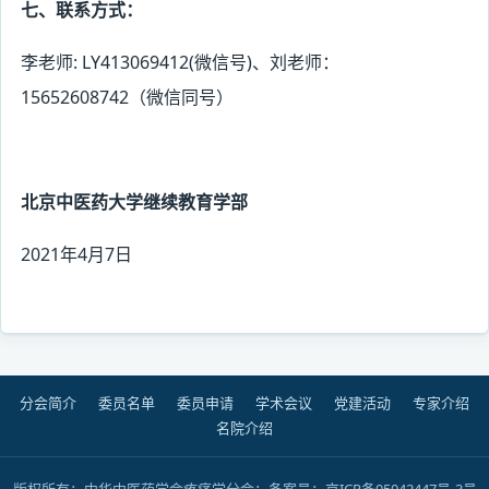
七、联系方式：
李老师
: LY413069412(
微信号
)
、刘老师：
15652608742
（微信同号）
北京中医药大学继续教育学部
2021
年
4
月
7
日
分会简介
委员名单
委员申请
学术会议
党建活动
专家介绍
名院介绍